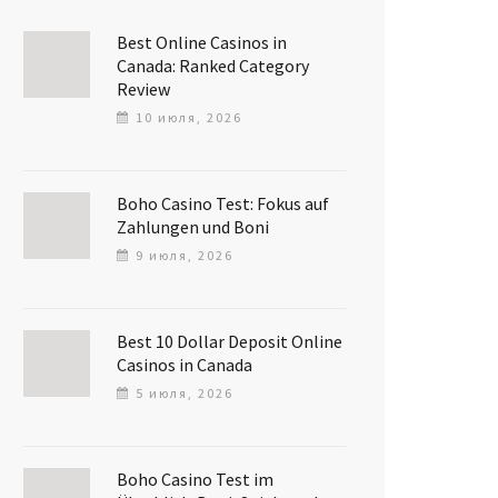
Best Online Casinos in
Canada: Ranked Category
Review
10 июля, 2026
Boho Casino Test: Fokus auf
Zahlungen und Boni
9 июля, 2026
Best 10 Dollar Deposit Online
Casinos in Canada
5 июля, 2026
Boho Casino Test im