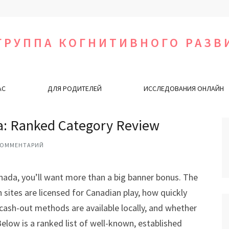
ГРУППА КОГНИТИВНОГО РАЗВ
АС
ДЛЯ РОДИТЕЛЕЙ
ИССЛЕДОВАНИЯ ОНЛАЙН
da: Ranked Category Review
КОММЕНТАРИЙ
anada, you’ll want more than a big banner bonus. The
 sites are licensed for Canadian play, how quickly
cash-out methods are available locally, and whether
Below is a ranked list of well-known, established