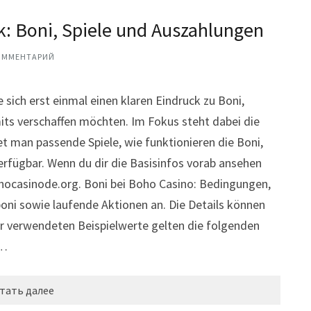
k: Boni, Spiele und Auszahlungen
ОММЕНТАРИЙ
ie sich erst einmal einen klaren Eindruck zu Boni,
its verschaffen möchten. Im Fokus steht dabei die
et man passende Spiele, wie funktionieren die Boni,
rfügbar. Wenn du dir die Basisinfos vorab ansehen
ohocasinode.org. Boni bei Boho Casino: Bedingungen,
oni sowie laufende Aktionen an. Die Details können
er verwendeten Beispielwerte gelten die folgenden
 …
тать далее