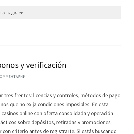
тать далее
bonos y verificación
КОММЕНТАРИЙ
ar tres frentes: licencias y controles, métodos de pago
onos que no exija condiciones imposibles. En esta
 casinos online con oferta consolidada y operación
rácticos sobre depósitos, retiradas y promociones
 con criterio antes de registrarte. Si estás buscando