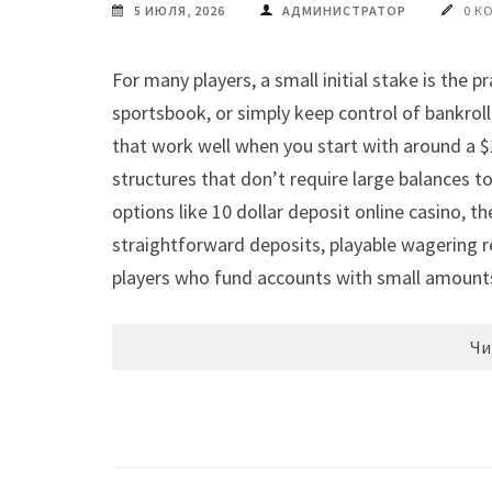
5 ИЮЛЯ, 2026
АДМИНИСТРАТОР
0 К
For many players, a small initial stake is the p
sportsbook, or simply keep control of bankroll
that work well when you start with around a
structures that don’t require large balances to 
options like 10 dollar deposit online casino, 
straightforward deposits, playable wagering 
players who fund accounts with small amount
Чи