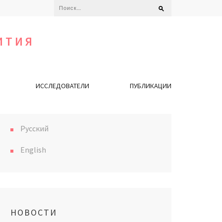
Найти:
ИТИЯ
ИССЛЕДОВАТЕЛИ
ПУБЛИКАЦИИ
Русский
English
НОВОСТИ