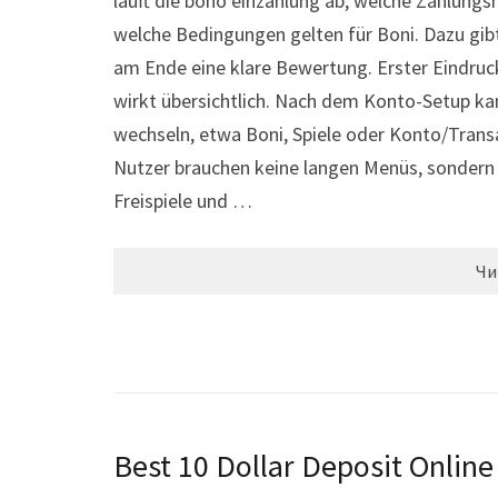
läuft die boho einzahlung ab, welche Zahlungs
welche Bedingungen gelten für Boni. Dazu gib
am Ende eine klare Bewertung. Erster Eindruc
wirkt übersichtlich. Nach dem Konto-Setup k
wechseln, etwa Boni, Spiele oder Konto/Transa
Nutzer brauchen keine langen Menüs, sondern w
Freispiele und …
Чи
Best 10 Dollar Deposit Onlin