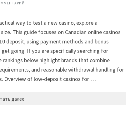
ОММЕНТАРИЙ
ractical way to test a new casino, explore a
 size. This guide focuses on Canadian online casinos
 $10 deposit, using payment methods and bonus
get going. If you are specifically searching for
the rankings below highlight brands that combine
requirements, and reasonable withdrawal handling for
s. Overview of low-deposit casinos for …
тать далее