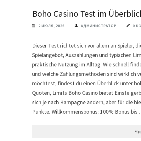
Boho Casino Test im Überblic
2 ИЮЛЯ, 2026
АДМИНИСТРАТОР
0 К
Dieser Test richtet sich vor allem an Spieler, d
Spielangebot, Auszahlungen und typischen Lim
praktische Nutzung im Alltag: Wie schnell find
und welche Zahlungsmethoden sind wirklich ve
möchtest, findest du einen Überblick unter b
Quoten, Limits Boho Casino bietet Einsteigerb
sich je nach Kampagne ändern, aber für die hi
Punkte. Willkommensbonus: 100% Bonus bis
Чи