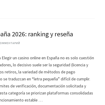
paña 2026: ranking y reseña
КОММЕНТАРИЙ
Elegir un casino online en España no es solo cuestión
dores, lo decisivo suele ser la seguridad (licencia y
 los retiros, la variedad de métodos de pago
 se traduzcan en “letra pequeña” difícil de cumplir.
ímites de verificación, documentación solicitada y
esta categoría se priorizan plataformas consolidadas
 funcionamiento estable …