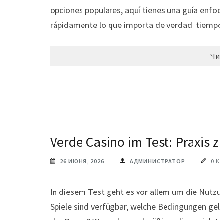
opciones populares, aquí tienes una guía enf
rápidamente lo que importa de verdad: tiempos
Чи
Verde Casino im Test: Praxis 
26 ИЮНЯ, 2026
АДМИНИСТРАТОР
0 
In diesem Test geht es vor allem um die Nutzun
Spiele sind verfügbar, welche Bedingungen gel