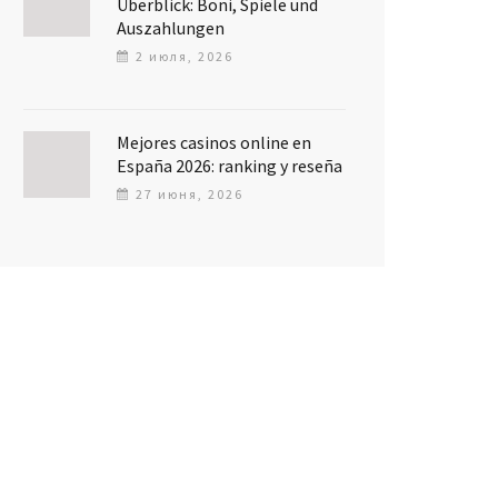
Überblick: Boni, Spiele und
Auszahlungen
2 июля, 2026
Mejores casinos online en
España 2026: ranking y reseña
27 июня, 2026