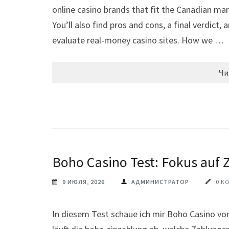
online casino brands that fit the Canadian mar
You’ll also find pros and cons, a final verdict
evaluate real-money casino sites. How we …
Чи
Boho Casino Test: Fokus auf
9 ИЮЛЯ, 2026
АДМИНИСТРАТОР
0 К
In diesem Test schaue ich mir Boho Casino vor