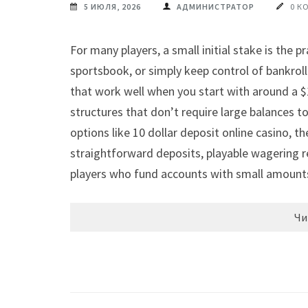
5 ИЮЛЯ, 2026
АДМИНИСТРАТОР
0 К
For many players, a small initial stake is the p
sportsbook, or simply keep control of bankroll
that work well when you start with around a
structures that don’t require large balances to 
options like 10 dollar deposit online casino, 
straightforward deposits, playable wagering 
players who fund accounts with small amount
Чи