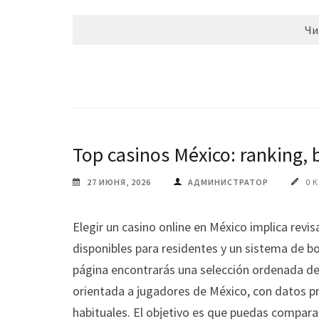
Чи
Top casinos México: ranking, 
27 ИЮНЯ, 2026
АДМИНИСТРАТОР
0 
Elegir un casino online en México implica revis
disponibles para residentes y un sistema de b
página encontrarás una selección ordenada de
orientada a jugadores de México, con datos p
habituales. El objetivo es que puedas comparar