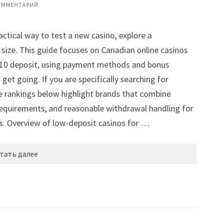
ОММЕНТАРИЙ
ractical way to test a new casino, explore a
 size. This guide focuses on Canadian online casinos
 $10 deposit, using payment methods and bonus
get going. If you are specifically searching for
the rankings below highlight brands that combine
requirements, and reasonable withdrawal handling for
s. Overview of low-deposit casinos for …
тать далее