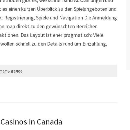
methoden gibt es, wie schnell sind Auszahlungen und
t es einen kurzen Überblick zu den Spielangeboten und
k: Registrierung, Spiele und Navigation Die Anmeldung
ann man direkt zu den gewünschten Bereichen
ktionen. Das Layout ist eher pragmatisch: Viele
ollen schnell zu den Details rund um Einzahlung,
тать далее
e Casinos in Canada