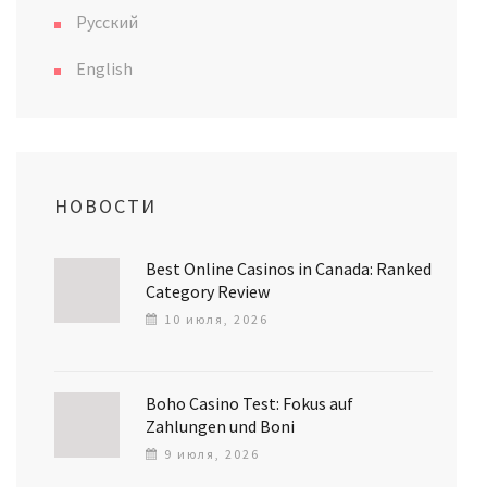
записям
Русский
English
НОВОСТИ
Best Online Casinos in Canada: Ranked
Category Review
10 июля, 2026
Boho Casino Test: Fokus auf
Zahlungen und Boni
9 июля, 2026