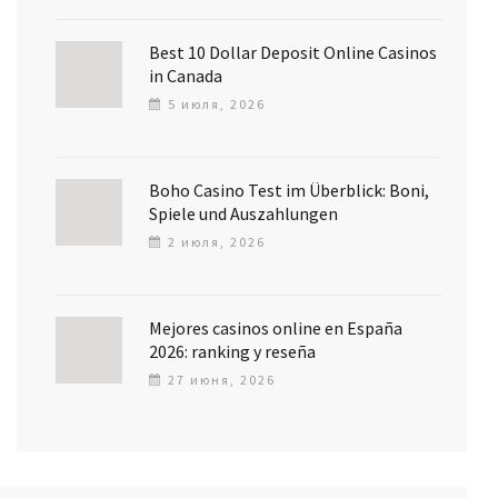
Best 10 Dollar Deposit Online Casinos
in Canada
5 июля, 2026
Boho Casino Test im Überblick: Boni,
Spiele und Auszahlungen
2 июля, 2026
Mejores casinos online en España
2026: ranking y reseña
27 июня, 2026