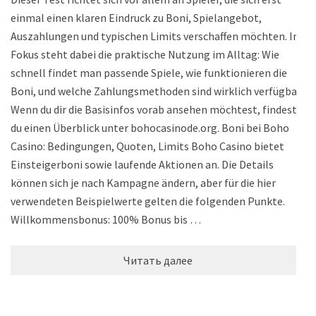
einmal einen klaren Eindruck zu Boni, Spielangebot,
Auszahlungen und typischen Limits verschaffen möchten. Im
Fokus steht dabei die praktische Nutzung im Alltag: Wie
schnell findet man passende Spiele, wie funktionieren die
Boni, und welche Zahlungsmethoden sind wirklich verfügbar.
Wenn du dir die Basisinfos vorab ansehen möchtest, findest
du einen Überblick unter bohocasinode.org. Boni bei Boho
Casino: Bedingungen, Quoten, Limits Boho Casino bietet
Einsteigerboni sowie laufende Aktionen an. Die Details
können sich je nach Kampagne ändern, aber für die hier
verwendeten Beispielwerte gelten die folgenden Punkte.
Willkommensbonus: 100% Bonus bis …
Читать далее