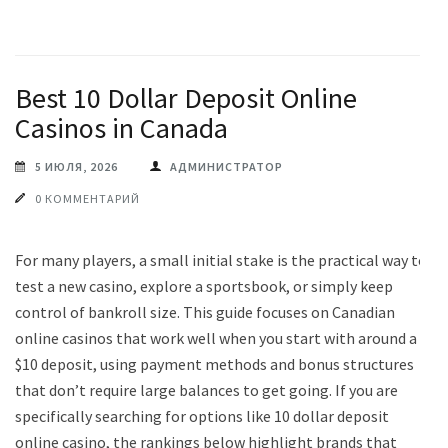
Best 10 Dollar Deposit Online
Casinos in Canada
5 ИЮЛЯ, 2026
АДМИНИСТРАТОР
0 КОММЕНТАРИЙ
For many players, a small initial stake is the practical way to
test a new casino, explore a sportsbook, or simply keep
control of bankroll size. This guide focuses on Canadian
online casinos that work well when you start with around a
$10 deposit, using payment methods and bonus structures
that don’t require large balances to get going. If you are
specifically searching for options like 10 dollar deposit
online casino, the rankings below highlight brands that