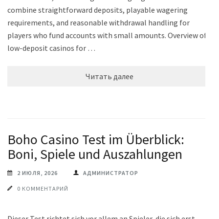
combine straightforward deposits, playable wagering
requirements, and reasonable withdrawal handling for
players who fund accounts with small amounts. Overview of
low-deposit casinos for …
Читать далее
Boho Casino Test im Überblick:
Boni, Spiele und Auszahlungen
2 ИЮЛЯ, 2026
АДМИНИСТРАТОР
0 КОММЕНТАРИЙ
Dieser Test richtet sich vor allem an Spieler, die sich erst