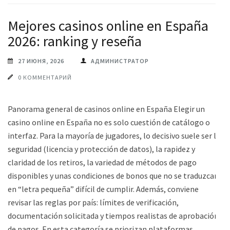
Mejores casinos online en España
2026: ranking y reseña
27 ИЮНЯ, 2026
АДМИНИСТРАТОР
0 КОММЕНТАРИЙ
Panorama general de casinos online en España Elegir un
casino online en España no es solo cuestión de catálogo o
interfaz. Para la mayoría de jugadores, lo decisivo suele ser la
seguridad (licencia y protección de datos), la rapidez y
claridad de los retiros, la variedad de métodos de pago
disponibles y unas condiciones de bonos que no se traduzcan
en “letra pequeña” difícil de cumplir. Además, conviene
revisar las reglas por país: límites de verificación,
documentación solicitada y tiempos realistas de aprobación
de pagos. En esta categoría se priorizan plataformas