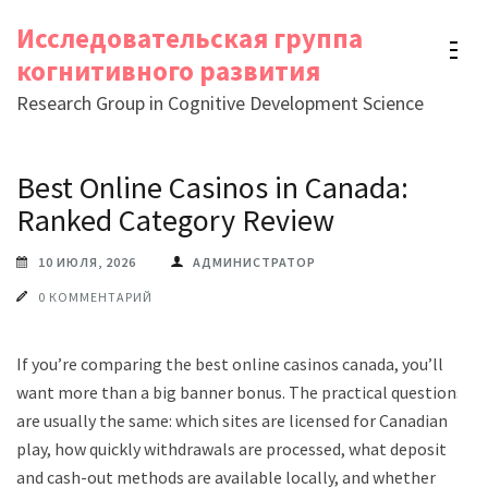
Перейти
Исследовательская группа
к
когнитивного развития
содержимому
Research Group in Cognitive Development Science
(нажмите
Enter)
Best Online Casinos in Canada:
Ranked Category Review
10 ИЮЛЯ, 2026
АДМИНИСТРАТОР
0 КОММЕНТАРИЙ
If you’re comparing the best online casinos canada, you’ll
want more than a big banner bonus. The practical questions
are usually the same: which sites are licensed for Canadian
play, how quickly withdrawals are processed, what deposit
and cash-out methods are available locally, and whether