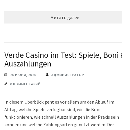
…
Читать далее
Verde Casino im Test: Spiele, Boni &
Auszahlungen
26 ИЮНЯ, 2026
АДМИНИСТРАТОР
0 КОММЕНТАРИЙ
In diesem Überblick geht es vor allem um den Ablauf im
Alltag: welche Spiele verfügbar sind, wie die Boni
funktionieren, wie schnell Auszahlungen in der Praxis sein
können und welche Zahlungsarten genutzt werden. Der