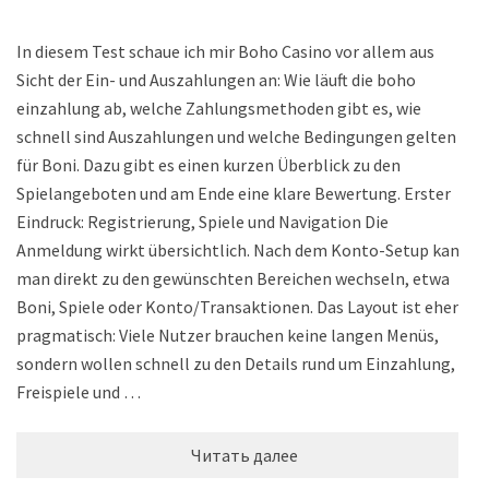
In diesem Test schaue ich mir Boho Casino vor allem aus
Sicht der Ein- und Auszahlungen an: Wie läuft die boho
einzahlung ab, welche Zahlungsmethoden gibt es, wie
schnell sind Auszahlungen und welche Bedingungen gelten
für Boni. Dazu gibt es einen kurzen Überblick zu den
Spielangeboten und am Ende eine klare Bewertung. Erster
Eindruck: Registrierung, Spiele und Navigation Die
Anmeldung wirkt übersichtlich. Nach dem Konto-Setup kann
man direkt zu den gewünschten Bereichen wechseln, etwa
Boni, Spiele oder Konto/Transaktionen. Das Layout ist eher
pragmatisch: Viele Nutzer brauchen keine langen Menüs,
sondern wollen schnell zu den Details rund um Einzahlung,
Freispiele und …
Читать далее