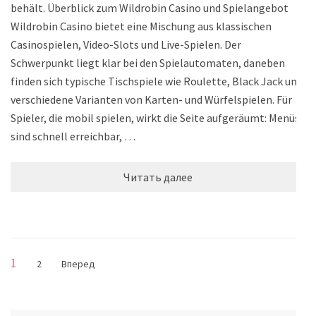
behält. Überblick zum Wildrobin Casino und Spielangebot
Wildrobin Casino bietet eine Mischung aus klassischen
Casinospielen, Video-Slots und Live-Spielen. Der
Schwerpunkt liegt klar bei den Spielautomaten, daneben
finden sich typische Tischspiele wie Roulette, Black Jack und
verschiedene Varianten von Karten- und Würfelspielen. Für
Spieler, die mobil spielen, wirkt die Seite aufgeräumt: Menüs
sind schnell erreichbar, …
Читать далее
Страница
1
Страница
2
Вперед
Навигация
по