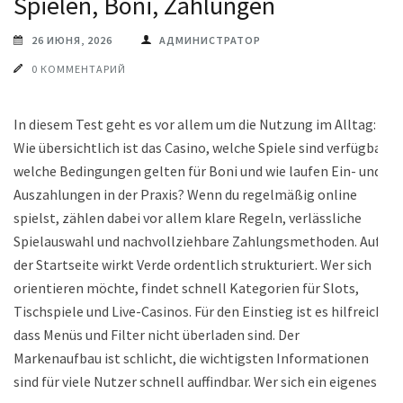
Spielen, Boni, Zahlungen
26 ИЮНЯ, 2026
АДМИНИСТРАТОР
0 КОММЕНТАРИЙ
In diesem Test geht es vor allem um die Nutzung im Alltag:
Wie übersichtlich ist das Casino, welche Spiele sind verfügbar,
welche Bedingungen gelten für Boni und wie laufen Ein- und
Auszahlungen in der Praxis? Wenn du regelmäßig online
spielst, zählen dabei vor allem klare Regeln, verlässliche
Spielauswahl und nachvollziehbare Zahlungsmethoden. Auf
der Startseite wirkt Verde ordentlich strukturiert. Wer sich
orientieren möchte, findet schnell Kategorien für Slots,
Tischspiele und Live-Casinos. Für den Einstieg ist es hilfreich,
dass Menüs und Filter nicht überladen sind. Der
Markenaufbau ist schlicht, die wichtigsten Informationen
sind für viele Nutzer schnell auffindbar. Wer sich ein eigenes