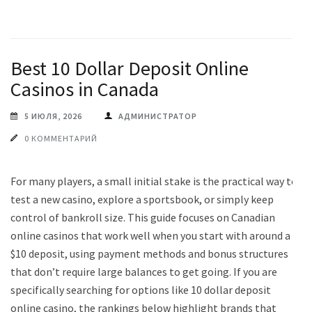
Best 10 Dollar Deposit Online
Casinos in Canada
5 ИЮЛЯ, 2026
АДМИНИСТРАТОР
0 КОММЕНТАРИЙ
For many players, a small initial stake is the practical way to
test a new casino, explore a sportsbook, or simply keep
control of bankroll size. This guide focuses on Canadian
online casinos that work well when you start with around a
$10 deposit, using payment methods and bonus structures
that don’t require large balances to get going. If you are
specifically searching for options like 10 dollar deposit
online casino, the rankings below highlight brands that