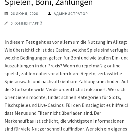
Spielen, Boni, Zahlungen
26 ИЮНЯ, 2026
АДМИНИСТРАТОР
0 КОММЕНТАРИЙ
In diesem Test geht es vor allem um die Nutzung im Alltag:
Wie übersichtlich ist das Casino, welche Spiele sind verfügbar,
welche Bedingungen gelten für Boni und wie laufen Ein- und
Auszahlungen in der Praxis? Wenn du regelmäßig online
spielst, zählen dabei vor allem klare Regeln, verlässliche
Spielauswahl und nachvollziehbare Zahlungsmethoden. Auf
der Startseite wirkt Verde ordentlich strukturiert. Wer sich
orientieren möchte, findet schnell Kategorien für Slots,
Tischspiele und Live-Casinos. Für den Einstieg ist es hilfreich,
dass Menüs und Filter nicht überladen sind. Der
Markenaufbau ist schlicht, die wichtigsten Informationen
sind für viele Nutzer schnell auffindbar. Wer sich ein eigenes