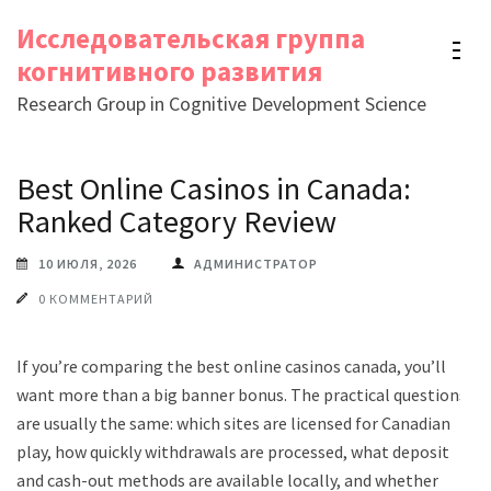
Перейти
Исследовательская группа
к
когнитивного развития
содержимому
Research Group in Cognitive Development Science
(нажмите
Enter)
Best Online Casinos in Canada:
Ranked Category Review
10 ИЮЛЯ, 2026
АДМИНИСТРАТОР
0 КОММЕНТАРИЙ
If you’re comparing the best online casinos canada, you’ll
want more than a big banner bonus. The practical questions
are usually the same: which sites are licensed for Canadian
play, how quickly withdrawals are processed, what deposit
and cash-out methods are available locally, and whether