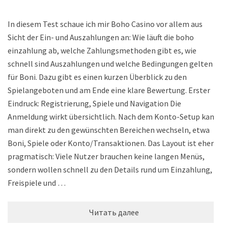
In diesem Test schaue ich mir Boho Casino vor allem aus
Sicht der Ein- und Auszahlungen an: Wie läuft die boho
einzahlung ab, welche Zahlungsmethoden gibt es, wie
schnell sind Auszahlungen und welche Bedingungen gelten
für Boni. Dazu gibt es einen kurzen Überblick zu den
Spielangeboten und am Ende eine klare Bewertung. Erster
Eindruck: Registrierung, Spiele und Navigation Die
Anmeldung wirkt übersichtlich. Nach dem Konto-Setup kann
man direkt zu den gewünschten Bereichen wechseln, etwa
Boni, Spiele oder Konto/Transaktionen. Das Layout ist eher
pragmatisch: Viele Nutzer brauchen keine langen Menüs,
sondern wollen schnell zu den Details rund um Einzahlung,
Freispiele und …
Читать далее