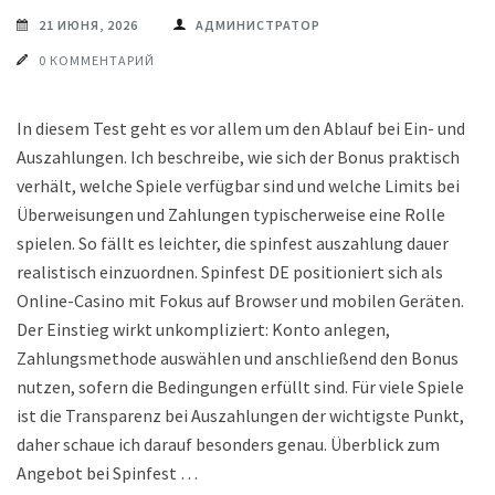
21 ИЮНЯ, 2026
АДМИНИСТРАТОР
0 КОММЕНТАРИЙ
In diesem Test geht es vor allem um den Ablauf bei Ein- und
Auszahlungen. Ich beschreibe, wie sich der Bonus praktisch
verhält, welche Spiele verfügbar sind und welche Limits bei
Überweisungen und Zahlungen typischerweise eine Rolle
spielen. So fällt es leichter, die spinfest auszahlung dauer
realistisch einzuordnen. Spinfest DE positioniert sich als
Online-Casino mit Fokus auf Browser und mobilen Geräten.
Der Einstieg wirkt unkompliziert: Konto anlegen,
Zahlungsmethode auswählen und anschließend den Bonus
nutzen, sofern die Bedingungen erfüllt sind. Für viele Spieler
ist die Transparenz bei Auszahlungen der wichtigste Punkt,
daher schaue ich darauf besonders genau. Überblick zum
Angebot bei Spinfest …