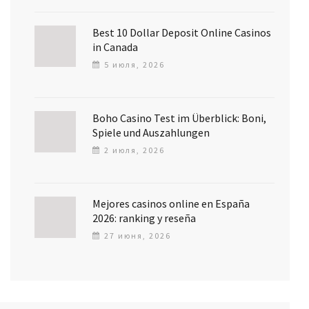
Best 10 Dollar Deposit Online Casinos
in Canada
5 июля, 2026
Boho Casino Test im Überblick: Boni,
Spiele und Auszahlungen
2 июля, 2026
Mejores casinos online en España
2026: ranking y reseña
27 июня, 2026