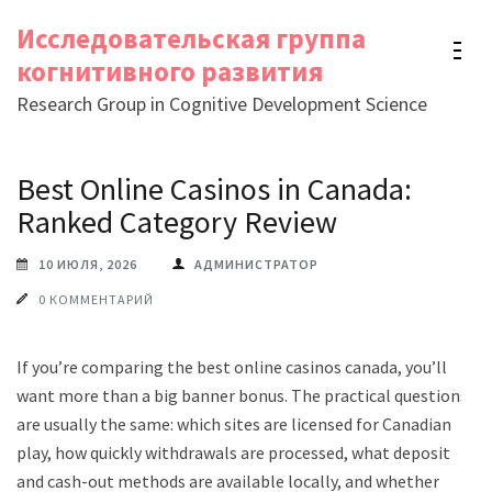
Перейти
Исследовательская группа
к
когнитивного развития
содержимому
Research Group in Cognitive Development Science
(нажмите
Enter)
Best Online Casinos in Canada:
Ranked Category Review
10 ИЮЛЯ, 2026
АДМИНИСТРАТОР
0 КОММЕНТАРИЙ
If you’re comparing the best online casinos canada, you’ll
want more than a big banner bonus. The practical questions
are usually the same: which sites are licensed for Canadian
play, how quickly withdrawals are processed, what deposit
and cash-out methods are available locally, and whether