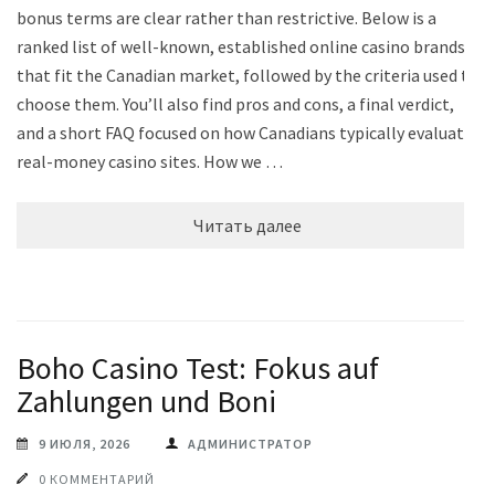
bonus terms are clear rather than restrictive. Below is a
ranked list of well-known, established online casino brands
that fit the Canadian market, followed by the criteria used to
choose them. You’ll also find pros and cons, a final verdict,
and a short FAQ focused on how Canadians typically evaluate
real-money casino sites. How we …
Читать далее
Boho Casino Test: Fokus auf
Zahlungen und Boni
9 ИЮЛЯ, 2026
АДМИНИСТРАТОР
0 КОММЕНТАРИЙ