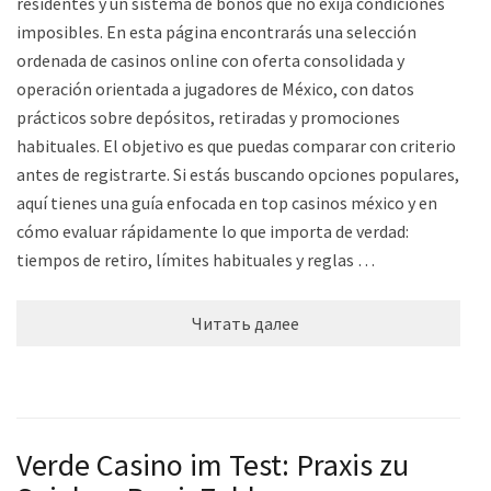
residentes y un sistema de bonos que no exija condiciones
imposibles. En esta página encontrarás una selección
ordenada de casinos online con oferta consolidada y
operación orientada a jugadores de México, con datos
prácticos sobre depósitos, retiradas y promociones
habituales. El objetivo es que puedas comparar con criterio
antes de registrarte. Si estás buscando opciones populares,
aquí tienes una guía enfocada en top casinos méxico y en
cómo evaluar rápidamente lo que importa de verdad:
tiempos de retiro, límites habituales y reglas …
Читать далее
Verde Casino im Test: Praxis zu