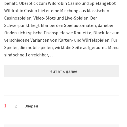
behält. Überblick zum Wildrobin Casino und Spielangebot
Wildrobin Casino bietet eine Mischung aus klassischen
Casinospielen, Video-Slots und Live-Spielen. Der
Schwerpunkt liegt klar bei den Spielautomaten, daneben
finden sich typische Tischspiele wie Roulette, Black Jack und
verschiedene Varianten von Karten- und Würfelspielen. Für
Spieler, die mobil spielen, wirkt die Seite aufgeräumt: Menüs
sind schnell erreichbar, …
Читать далее
Страница
1
Страница
2
Вперед
Навигация
по