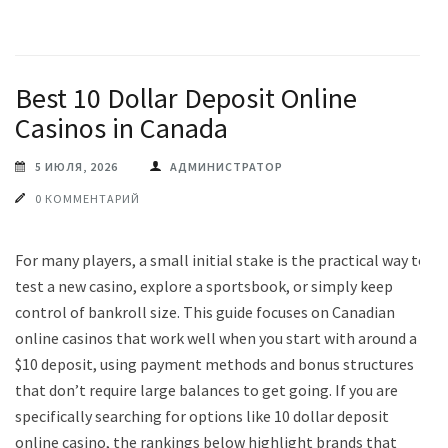
Best 10 Dollar Deposit Online
Casinos in Canada
5 ИЮЛЯ, 2026
АДМИНИСТРАТОР
0 КОММЕНТАРИЙ
For many players, a small initial stake is the practical way to
test a new casino, explore a sportsbook, or simply keep
control of bankroll size. This guide focuses on Canadian
online casinos that work well when you start with around a
$10 deposit, using payment methods and bonus structures
that don’t require large balances to get going. If you are
specifically searching for options like 10 dollar deposit
online casino, the rankings below highlight brands that