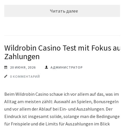
Читать далее
Wildrobin Casino Test mit Fokus auf
Zahlungen
20 ИЮНЯ, 2026
АДМИНИСТРАТОР
0 КОММЕНТАРИЙ
Beim Wildrobin Casino schaue ich vor allem auf das, was im
Alltag am meisten zählt: Auswahl an Spielen, Bonusregeln
und vor allem der Ablauf bei Ein- und Auszahlungen. Der
Eindruck ist insgesamt solide, solange man die Bedingungen
für Freispiele und die Limits für Auszahlungen im Blick