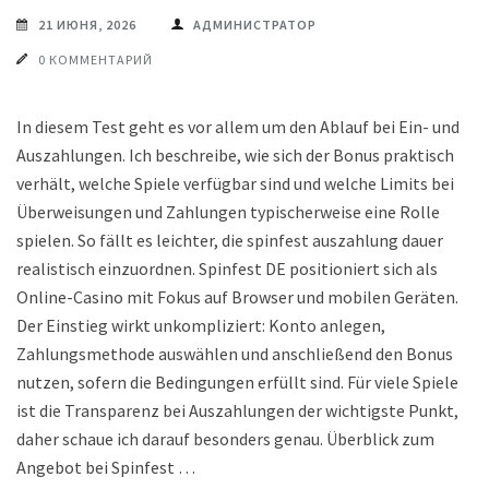
21 ИЮНЯ, 2026
АДМИНИСТРАТОР
0 КОММЕНТАРИЙ
In diesem Test geht es vor allem um den Ablauf bei Ein- und
Auszahlungen. Ich beschreibe, wie sich der Bonus praktisch
verhält, welche Spiele verfügbar sind und welche Limits bei
Überweisungen und Zahlungen typischerweise eine Rolle
spielen. So fällt es leichter, die spinfest auszahlung dauer
realistisch einzuordnen. Spinfest DE positioniert sich als
Online-Casino mit Fokus auf Browser und mobilen Geräten.
Der Einstieg wirkt unkompliziert: Konto anlegen,
Zahlungsmethode auswählen und anschließend den Bonus
nutzen, sofern die Bedingungen erfüllt sind. Für viele Spieler
ist die Transparenz bei Auszahlungen der wichtigste Punkt,
daher schaue ich darauf besonders genau. Überblick zum
Angebot bei Spinfest …