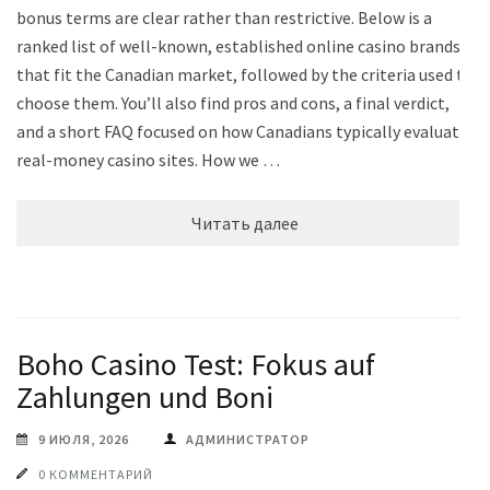
bonus terms are clear rather than restrictive. Below is a
ranked list of well-known, established online casino brands
that fit the Canadian market, followed by the criteria used to
choose them. You’ll also find pros and cons, a final verdict,
and a short FAQ focused on how Canadians typically evaluate
real-money casino sites. How we …
Читать далее
Boho Casino Test: Fokus auf
Zahlungen und Boni
9 ИЮЛЯ, 2026
АДМИНИСТРАТОР
0 КОММЕНТАРИЙ