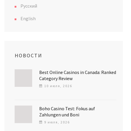
записям
Русский
English
НОВОСТИ
Best Online Casinos in Canada: Ranked
Category Review
10 июля, 2026
Boho Casino Test: Fokus auf
Zahlungen und Boni
9 июля, 2026