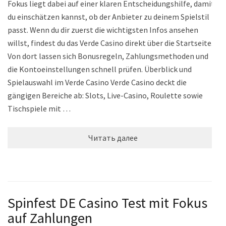
Fokus liegt dabei auf einer klaren Entscheidungshilfe, damit
du einschätzen kannst, ob der Anbieter zu deinem Spielstil
passt. Wenn du dir zuerst die wichtigsten Infos ansehen
willst, findest du das Verde Casino direkt über die Startseite.
Von dort lassen sich Bonusregeln, Zahlungsmethoden und
die Kontoeinstellungen schnell prüfen. Überblick und
Spielauswahl im Verde Casino Verde Casino deckt die
gängigen Bereiche ab: Slots, Live-Casino, Roulette sowie
Tischspiele mit …
Читать далее
Spinfest DE Casino Test mit Fokus
auf Zahlungen