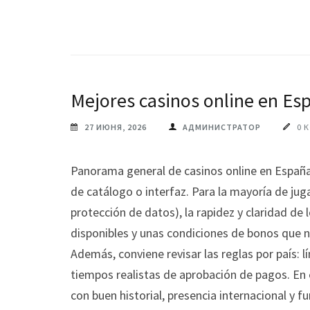
Mejores casinos online en Es
27 ИЮНЯ, 2026
АДМИНИСТРАТОР
0 
Panorama general de casinos online en España 
de catálogo o interfaz. Para la mayoría de juga
protección de datos), la rapidez y claridad de
disponibles y unas condiciones de bonos que no
Además, conviene revisar las reglas por país: l
tiempos realistas de aprobación de pagos. En 
con buen historial, presencia internacional y