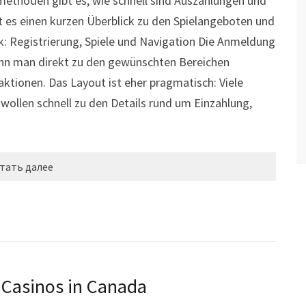
methoden gibt es, wie schnell sind Auszahlungen und
t es einen kurzen Überblick zu den Spielangeboten und
k: Registrierung, Spiele und Navigation Die Anmeldung
ann man direkt zu den gewünschten Bereichen
ktionen. Das Layout ist eher pragmatisch: Viele
ollen schnell zu den Details rund um Einzahlung,
тать далее
e Casinos in Canada