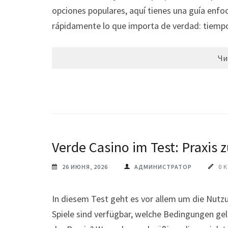
opciones populares, aquí tienes una guía enf
rápidamente lo que importa de verdad: tiempos
Чи
Verde Casino im Test: Praxis 
26 ИЮНЯ, 2026
АДМИНИСТРАТОР
0 
In diesem Test geht es vor allem um die Nutzun
Spiele sind verfügbar, welche Bedingungen gel