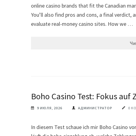
online casino brands that fit the Canadian mar
You’ll also find pros and cons, a final verdict
evaluate real-money casino sites. How we …
Чи
Boho Casino Test: Fokus auf
9 ИЮЛЯ, 2026
АДМИНИСТРАТОР
0 К
In diesem Test schaue ich mir Boho Casino vor