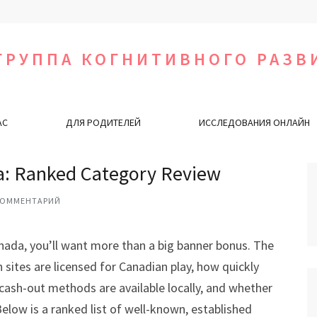
ГРУППА КОГНИТИВНОГО РАЗВ
АС
ДЛЯ РОДИТЕЛЕЙ
ИССЛЕДОВАНИЯ ОНЛАЙН
da: Ranked Category Review
КОММЕНТАРИЙ
anada, you’ll want more than a big banner bonus. The
 sites are licensed for Canadian play, how quickly
cash-out methods are available locally, and whether
Below is a ranked list of well-known, established