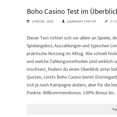
Boho Casino Test im Überblic
2 ИЮЛЯ, 2026
АДМИНИСТРАТОР
0 К
Dieser Test richtet sich vor allem an Spieler, d
Spielangebot, Auszahlungen und typischen Lim
praktische Nutzung im Alltag: Wie schnell find
und welche Zahlungsmethoden sind wirklich ve
möchtest, findest du einen Überblick unter b
Quoten, Limits Boho Casino bietet Einsteigerb
sich je nach Kampagne ändern, aber für die hi
Punkte. Willkommensbonus: 100% Bonus bis
Чи