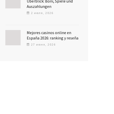
Überblick: Boni, Spiele und
Auszahlungen
2 июля, 2026
Mejores casinos online en
España 2026: ranking y reseña
27 июня, 2026