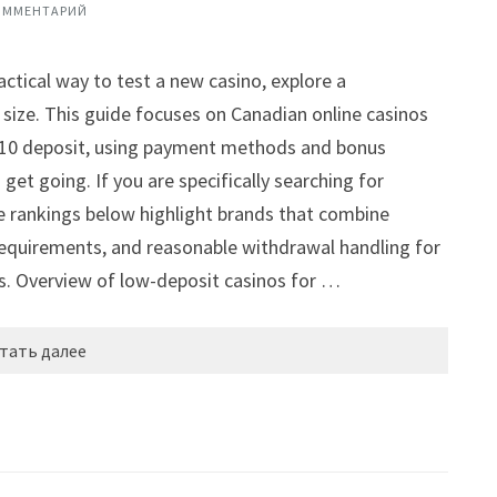
ОММЕНТАРИЙ
ractical way to test a new casino, explore a
 size. This guide focuses on Canadian online casinos
 $10 deposit, using payment methods and bonus
get going. If you are specifically searching for
the rankings below highlight brands that combine
requirements, and reasonable withdrawal handling for
s. Overview of low-deposit casinos for …
тать далее