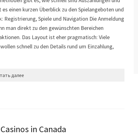
methoden gibt es, wie schnell sind Auszahlungen und
t es einen kurzen Überblick zu den Spielangeboten und
k: Registrierung, Spiele und Navigation Die Anmeldung
ann man direkt zu den gewünschten Bereichen
ktionen. Das Layout ist eher pragmatisch: Viele
ollen schnell zu den Details rund um Einzahlung,
тать далее
e Casinos in Canada