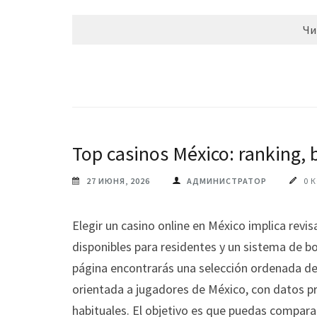
Чи
Top casinos México: ranking, 
27 ИЮНЯ, 2026
АДМИНИСТРАТОР
0 
Elegir un casino online en México implica revis
disponibles para residentes y un sistema de b
página encontrarás una selección ordenada de
orientada a jugadores de México, con datos p
habituales. El objetivo es que puedas comparar