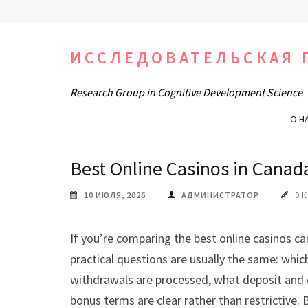
Перейти
к
содержимому
ИССЛЕДОВАТЕЛЬСКАЯ 
(нажмите
Research Group in Cognitive Development Science
Enter)
О Н
Best Online Casinos in Cana
10 ИЮЛЯ, 2026
АДМИНИСТРАТОР
0 
If you’re comparing the best online casinos c
practical questions are usually the same: which
withdrawals are processed, what deposit and 
bonus terms are clear rather than restrictive. 