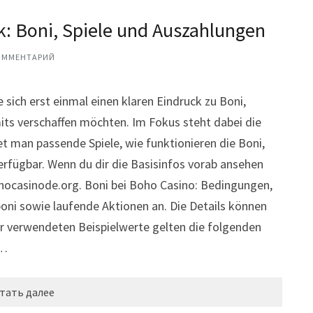
k: Boni, Spiele und Auszahlungen
ОММЕНТАРИЙ
ie sich erst einmal einen klaren Eindruck zu Boni,
its verschaffen möchten. Im Fokus steht dabei die
et man passende Spiele, wie funktionieren die Boni,
rfügbar. Wenn du dir die Basisinfos vorab ansehen
ohocasinode.org. Boni bei Boho Casino: Bedingungen,
oni sowie laufende Aktionen an. Die Details können
er verwendeten Beispielwerte gelten die folgenden
 …
тать далее