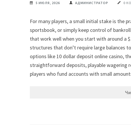
5 ИЮЛЯ, 2026
АДМИНИСТРАТОР
0 К
For many players, a small initial stake is the p
sportsbook, or simply keep control of bankroll
that work well when you start with around a
structures that don’t require large balances to 
options like 10 dollar deposit online casino, 
straightforward deposits, playable wagering 
players who fund accounts with small amount
Чи