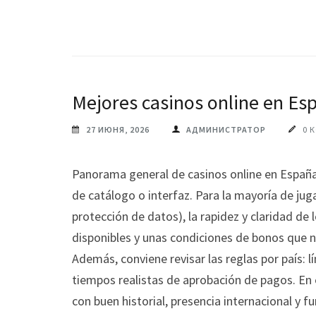
Mejores casinos online en Es
27 ИЮНЯ, 2026
АДМИНИСТРАТОР
0 
Panorama general de casinos online en España 
de catálogo o interfaz. Para la mayoría de juga
protección de datos), la rapidez y claridad de
disponibles y unas condiciones de bonos que no
Además, conviene revisar las reglas por país: l
tiempos realistas de aprobación de pagos. En 
con buen historial, presencia internacional y