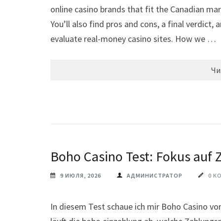
online casino brands that fit the Canadian mar
You’ll also find pros and cons, a final verdict
evaluate real-money casino sites. How we …
Чи
Boho Casino Test: Fokus auf
9 ИЮЛЯ, 2026
АДМИНИСТРАТОР
0 К
In diesem Test schaue ich mir Boho Casino vor