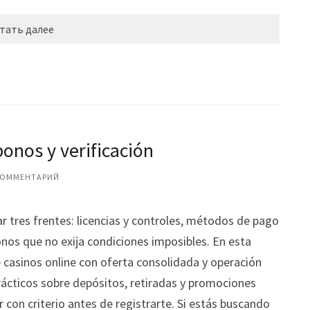
тать далее
bonos y verificación
КОММЕНТАРИЙ
ar tres frentes: licencias y controles, métodos de pago
onos que no exija condiciones imposibles. En esta
 casinos online con oferta consolidada y operación
rácticos sobre depósitos, retiradas y promociones
 con criterio antes de registrarte. Si estás buscando