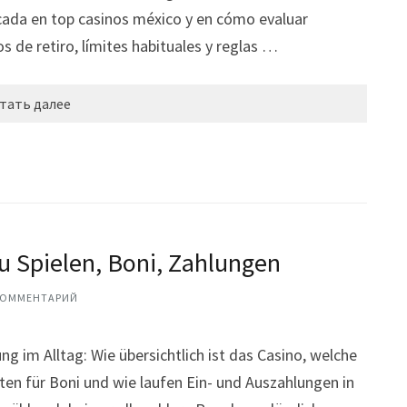
ocada en top casinos méxico y en cómo evaluar
 de retiro, límites habituales y reglas …
тать далее
zu Spielen, Boni, Zahlungen
КОММЕНТАРИЙ
g im Alltag: Wie übersichtlich ist das Casino, welche
ten für Boni und wie laufen Ein- und Auszahlungen in