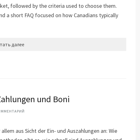
ket, followed by the criteria used to choose them.
, and a short FAQ focused on how Canadians typically
тать далее
 Zahlungen und Boni
ОММЕНТАРИЙ
 allem aus Sicht der Ein- und Auszahlungen an: Wie