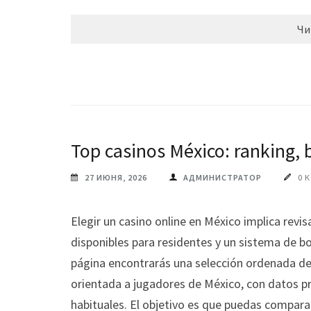
Чи
Top casinos México: ranking, 
27 ИЮНЯ, 2026
АДМИНИСТРАТОР
0 
Elegir un casino online en México implica revis
disponibles para residentes y un sistema de b
página encontrarás una selección ordenada de
orientada a jugadores de México, con datos p
habituales. El objetivo es que puedas comparar