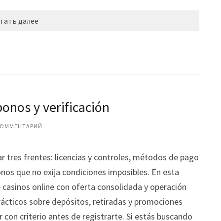
тать далее
bonos y verificación
КОММЕНТАРИЙ
ar tres frentes: licencias y controles, métodos de pago
onos que no exija condiciones imposibles. En esta
 casinos online con oferta consolidada y operación
rácticos sobre depósitos, retiradas y promociones
 con criterio antes de registrarte. Si estás buscando