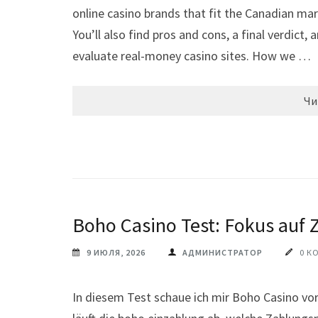
online casino brands that fit the Canadian mar
You’ll also find pros and cons, a final verdict
evaluate real-money casino sites. How we …
Чи
Boho Casino Test: Fokus auf
9 ИЮЛЯ, 2026
АДМИНИСТРАТОР
0 К
In diesem Test schaue ich mir Boho Casino vor