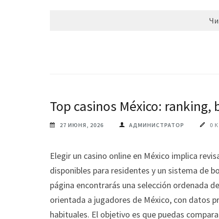
Чи
Top casinos México: ranking, 
27 ИЮНЯ, 2026
АДМИНИСТРАТОР
0 
Elegir un casino online en México implica revis
disponibles para residentes y un sistema de b
página encontrarás una selección ordenada de
orientada a jugadores de México, con datos p
habituales. El objetivo es que puedas comparar