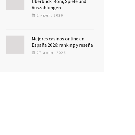
Überblick: Boni, Spiele und
Auszahlungen
2 июля, 2026
Mejores casinos online en
España 2026: ranking y reseña
27 июня, 2026