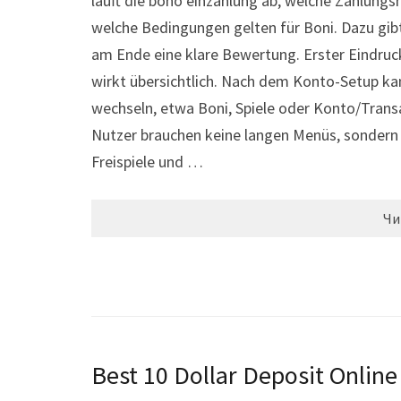
läuft die boho einzahlung ab, welche Zahlungs
welche Bedingungen gelten für Boni. Dazu gib
am Ende eine klare Bewertung. Erster Eindruc
wirkt übersichtlich. Nach dem Konto-Setup k
wechseln, etwa Boni, Spiele oder Konto/Transa
Nutzer brauchen keine langen Menüs, sondern w
Freispiele und …
Чи
Best 10 Dollar Deposit Onlin