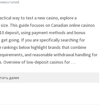
ОММЕНТАРИЙ
ractical way to test a new casino, explore a
 size. This guide focuses on Canadian online casinos
 $10 deposit, using payment methods and bonus
get going. If you are specifically searching for
the rankings below highlight brands that combine
requirements, and reasonable withdrawal handling for
s. Overview of low-deposit casinos for …
тать далее