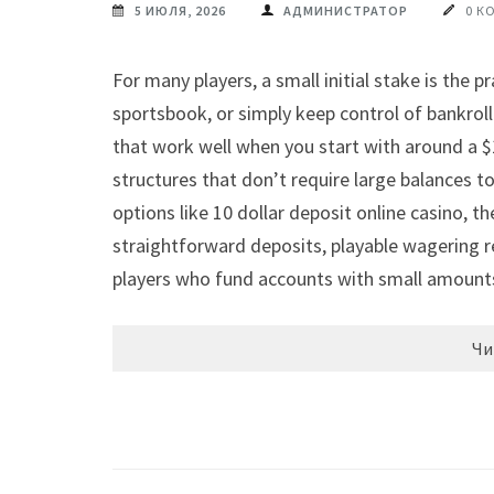
5 ИЮЛЯ, 2026
АДМИНИСТРАТОР
0 К
For many players, a small initial stake is the p
sportsbook, or simply keep control of bankroll
that work well when you start with around a
structures that don’t require large balances to 
options like 10 dollar deposit online casino, 
straightforward deposits, playable wagering 
players who fund accounts with small amount
Чи