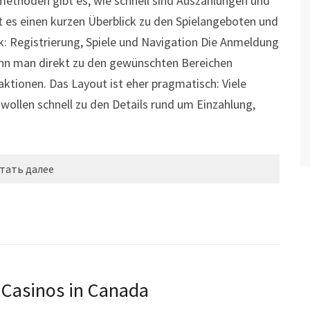
methoden gibt es, wie schnell sind Auszahlungen und
t es einen kurzen Überblick zu den Spielangeboten und
k: Registrierung, Spiele und Navigation Die Anmeldung
ann man direkt zu den gewünschten Bereichen
ktionen. Das Layout ist eher pragmatisch: Viele
ollen schnell zu den Details rund um Einzahlung,
тать далее
e Casinos in Canada