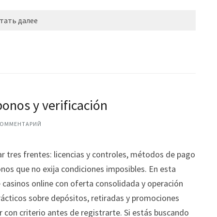
тать далее
bonos y verificación
КОММЕНТАРИЙ
ar tres frentes: licencias y controles, métodos de pago
onos que no exija condiciones imposibles. En esta
 casinos online con oferta consolidada y operación
rácticos sobre depósitos, retiradas y promociones
 con criterio antes de registrarte. Si estás buscando