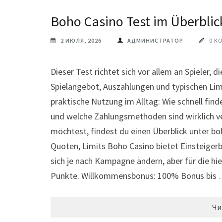
Boho Casino Test im Überblic
2 ИЮЛЯ, 2026
АДМИНИСТРАТОР
0 К
Dieser Test richtet sich vor allem an Spieler, d
Spielangebot, Auszahlungen und typischen Lim
praktische Nutzung im Alltag: Wie schnell find
und welche Zahlungsmethoden sind wirklich ve
möchtest, findest du einen Überblick unter b
Quoten, Limits Boho Casino bietet Einsteigerb
sich je nach Kampagne ändern, aber für die hi
Punkte. Willkommensbonus: 100% Bonus bis
Чи