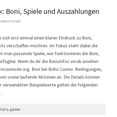
k: Boni, Spiele und Auszahlungen
ОММЕНТАРИЙ
ie sich erst einmal einen klaren Eindruck zu Boni,
its verschaffen möchten. Im Fokus steht dabei die
et man passende Spiele, wie funktionieren die Boni,
rfügbar. Wenn du dir die Basisinfos vorab ansehen
ohocasinode.org. Boni bei Boho Casino: Bedingungen,
oni sowie laufende Aktionen an. Die Details können
er verwendeten Beispielwerte gelten die folgenden
 …
тать далее