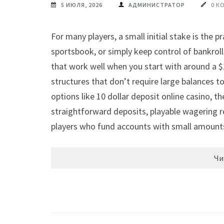
5 ИЮЛЯ, 2026
АДМИНИСТРАТОР
0 К
For many players, a small initial stake is the p
sportsbook, or simply keep control of bankroll
that work well when you start with around a
structures that don’t require large balances to 
options like 10 dollar deposit online casino, 
straightforward deposits, playable wagering 
players who fund accounts with small amount
Чи