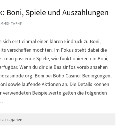
k: Boni, Spiele und Auszahlungen
ОММЕНТАРИЙ
ie sich erst einmal einen klaren Eindruck zu Boni,
its verschaffen möchten. Im Fokus steht dabei die
et man passende Spiele, wie funktionieren die Boni,
rfügbar. Wenn du dir die Basisinfos vorab ansehen
ohocasinode.org. Boni bei Boho Casino: Bedingungen,
oni sowie laufende Aktionen an. Die Details können
er verwendeten Beispielwerte gelten die folgenden
 …
тать далее