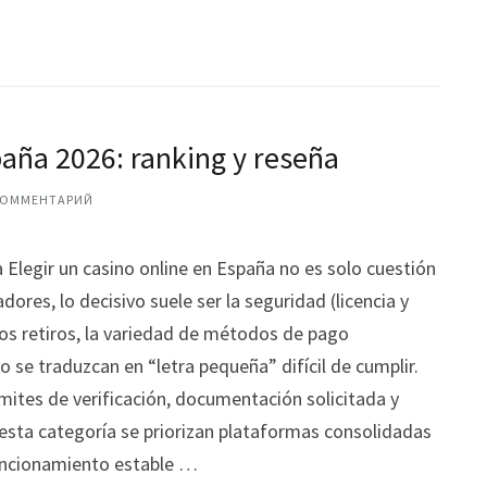
paña 2026: ranking y reseña
КОММЕНТАРИЙ
Elegir un casino online en España no es solo cuestión
dores, lo decisivo suele ser la seguridad (licencia y
 los retiros, la variedad de métodos de pago
 se traduzcan en “letra pequeña” difícil de cumplir.
ímites de verificación, documentación solicitada y
esta categoría se priorizan plataformas consolidadas
 funcionamiento estable …