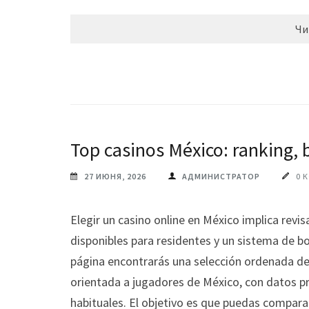
Чи
Top casinos México: ranking, 
27 ИЮНЯ, 2026
АДМИНИСТРАТОР
0 
Elegir un casino online en México implica revis
disponibles para residentes y un sistema de b
página encontrarás una selección ordenada de
orientada a jugadores de México, con datos p
habituales. El objetivo es que puedas comparar