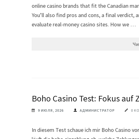
online casino brands that fit the Canadian mar
You’ll also find pros and cons, a final verdict
evaluate real-money casino sites. How we …
Чи
Boho Casino Test: Fokus auf
9 ИЮЛЯ, 2026
АДМИНИСТРАТОР
0 К
In diesem Test schaue ich mir Boho Casino vor