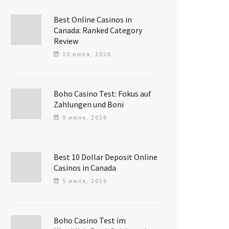
Best Online Casinos in
Canada: Ranked Category
Review
10 июля, 2026
Boho Casino Test: Fokus auf
Zahlungen und Boni
9 июля, 2026
Best 10 Dollar Deposit Online
Casinos in Canada
5 июля, 2026
Boho Casino Test im