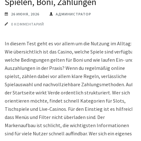
Spielen, Boni, Zahlungen
26 ИЮНЯ, 2026
АДМИНИСТРАТОР
0 КОММЕНТАРИЙ
In diesem Test geht es vor allem um die Nutzung im Alltag:
Wie übersichtlich ist das Casino, welche Spiele sind verfügbar,
welche Bedingungen gelten für Boni und wie laufen Ein- und
Auszahlungen in der Praxis? Wenn du regelmäßig online
spielst, zählen dabei vor allem klare Regeln, verlässliche
Spielauswahl und nachvollziehbare Zahlungsmethoden. Auf
der Startseite wirkt Verde ordentlich strukturiert. Wer sich
orientieren möchte, findet schnell Kategorien für Slots,
Tischspiele und Live-Casinos. Für den Einstieg ist es hilfreich,
dass Menüs und Filter nicht überladen sind. Der
Markenaufbau ist schlicht, die wichtigsten Informationen
sind für viele Nutzer schnell auffindbar. Wer sich ein eigenes