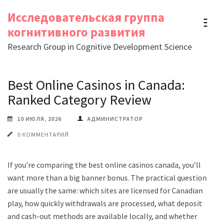
Перейти
Исследовательская группа
к
когнитивного развития
содержимому
Research Group in Cognitive Development Science
(нажмите
Enter)
Best Online Casinos in Canada:
Ranked Category Review
10 ИЮЛЯ, 2026
АДМИНИСТРАТОР
0 КОММЕНТАРИЙ
If you’re comparing the best online casinos canada, you’ll
want more than a big banner bonus. The practical questions
are usually the same: which sites are licensed for Canadian
play, how quickly withdrawals are processed, what deposit
and cash-out methods are available locally, and whether