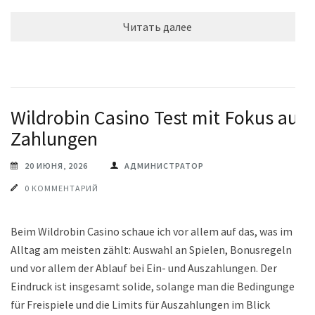
Читать далее
Wildrobin Casino Test mit Fokus auf
Zahlungen
20 ИЮНЯ, 2026
АДМИНИСТРАТОР
0 КОММЕНТАРИЙ
Beim Wildrobin Casino schaue ich vor allem auf das, was im
Alltag am meisten zählt: Auswahl an Spielen, Bonusregeln
und vor allem der Ablauf bei Ein- und Auszahlungen. Der
Eindruck ist insgesamt solide, solange man die Bedingungen
für Freispiele und die Limits für Auszahlungen im Blick