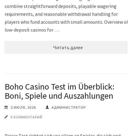
combine straightforward deposits, playable wagering
requirements, and reasonable withdrawal handling for
players who fund accounts with small amounts. Overview of
low-deposit casinos for …
Читать далее
Boho Casino Test im Überblick:
Boni, Spiele und Auszahlungen
2 ИЮЛЯ, 2026
АДМИНИСТРАТОР
0 КОММЕНТАРИЙ
Dieser Test richtet sich vor allem an Spieler, die sich erst