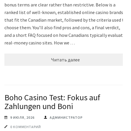
bonus terms are clear rather than restrictive. Below is a
ranked list of well-known, established online casino brands
that fit the Canadian market, followed by the criteria used to
choose them. You’ll also find pros and cons, a final verdict,
and a short FAQ focused on how Canadians typically evaluate
real-money casino sites. How we …
Читать далее
Boho Casino Test: Fokus auf
Zahlungen und Boni
9 ИЮЛЯ, 2026
АДМИНИСТРАТОР
0 КОММЕНТАРИЙ