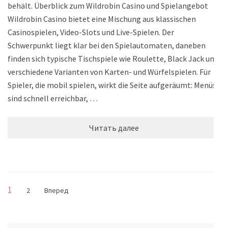
behält. Überblick zum Wildrobin Casino und Spielangebot
Wildrobin Casino bietet eine Mischung aus klassischen
Casinospielen, Video-Slots und Live-Spielen. Der
Schwerpunkt liegt klar bei den Spielautomaten, daneben
finden sich typische Tischspiele wie Roulette, Black Jack und
verschiedene Varianten von Karten- und Würfelspielen. Für
Spieler, die mobil spielen, wirkt die Seite aufgeräumt: Menüs
sind schnell erreichbar, …
Читать далее
Страница
1
Страница
2
Вперед
Навигация
по