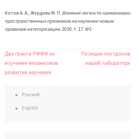
Котов А. А., Жердева М. П.
Влияние легкости наименования
пространственных признаков на научение новым
правилам категоризации
. 2020. т. 17. №1
Два гранта РФФИ на
Позиции постдоков в
Навигация
изучение механизмов
нашей лаборатории
по
развития научения
записям
Русский
English