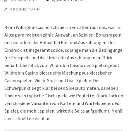
0 КОММЕНТАРИЙ
Beim Wildrobin Casino schaue ich vor allem auf das, was im
Alltag am meisten zählt: Auswahl an Spielen, Bonusregeln
und vor allem der Ablauf bei Ein- und Auszahlungen. Der
Eindruck ist insgesamt solide, solange man die Bedingungen
für Freispiele und die Limits für Auszahlungen im Blick
behält. Überblick zum Wildrobin Casino und Spielangebot
Wildrobin Casino bietet eine Mischung aus klassischen
Casinospielen, Video-Slots und Live-Spielen. Der
Schwerpunkt liegt klar bei den Spielautomaten, daneben
finden sich typische Tischspiele wie Roulette, Black Jack und
verschiedene Varianten von Karten- und Würfelspielen. Für
Spieler, die mobil spielen, wirkt die Seite aufgeräumt: Menüs
sind schnell erreichbar, …