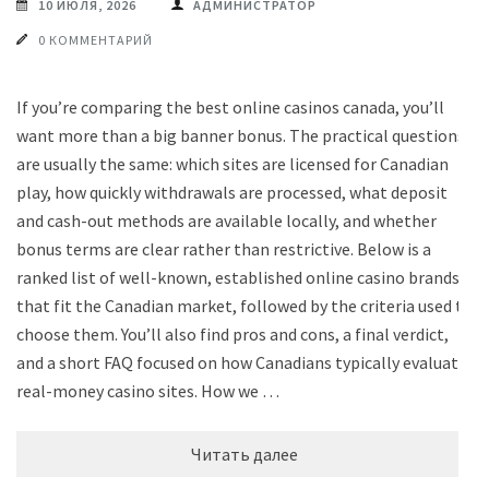
10 ИЮЛЯ, 2026
АДМИНИСТРАТОР
0 КОММЕНТАРИЙ
If you’re comparing the best online casinos canada, you’ll
want more than a big banner bonus. The practical questions
are usually the same: which sites are licensed for Canadian
play, how quickly withdrawals are processed, what deposit
and cash-out methods are available locally, and whether
bonus terms are clear rather than restrictive. Below is a
ranked list of well-known, established online casino brands
that fit the Canadian market, followed by the criteria used to
choose them. You’ll also find pros and cons, a final verdict,
and a short FAQ focused on how Canadians typically evaluate
real-money casino sites. How we …
Читать далее