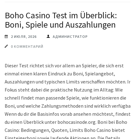
Boho Casino Test im Überblick:
Boni, Spiele und Auszahlungen
2 ИЮЛЯ, 2026
АДМИНИСТРАТОР
0 КОММЕНТАРИЙ
Dieser Test richtet sich vor allem an Spieler, die sich erst
einmal einen klaren Eindruck zu Boni, Spielangebot,
Auszahlungen und typischen Limits verschaffen möchten. Im
Fokus steht dabei die praktische Nutzung im Alltag: Wie
schnell findet man passende Spiele, wie funktionieren die
Boni, und welche Zahlungsmethoden sind wirklich verfügbar.
Wenn du dir die Basisinfos vorab ansehen möchtest, findest
du einen Überblick unter bohocasinode.org. Boni bei Boho
Casino: Bedingungen, Quoten, Limits Boho Casino bietet
Einsteigerboni sowie laufende Aktionen an. Die Details