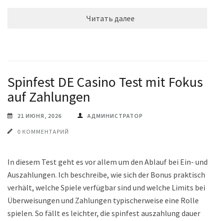
Читать далее
Spinfest DE Casino Test mit Fokus
auf Zahlungen
21 ИЮНЯ, 2026
АДМИНИСТРАТОР
0 КОММЕНТАРИЙ
In diesem Test geht es vor allem um den Ablauf bei Ein- und
Auszahlungen. Ich beschreibe, wie sich der Bonus praktisch
verhält, welche Spiele verfügbar sind und welche Limits bei
Überweisungen und Zahlungen typischerweise eine Rolle
spielen. So fällt es leichter, die spinfest auszahlung dauer