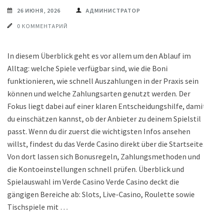
26 ИЮНЯ, 2026
АДМИНИСТРАТОР
0 КОММЕНТАРИЙ
In diesem Überblick geht es vor allem um den Ablauf im
Alltag: welche Spiele verfügbar sind, wie die Boni
funktionieren, wie schnell Auszahlungen in der Praxis sein
können und welche Zahlungsarten genutzt werden. Der
Fokus liegt dabei auf einer klaren Entscheidungshilfe, damit
du einschätzen kannst, ob der Anbieter zu deinem Spielstil
passt. Wenn du dir zuerst die wichtigsten Infos ansehen
willst, findest du das Verde Casino direkt über die Startseite.
Von dort lassen sich Bonusregeln, Zahlungsmethoden und
die Kontoeinstellungen schnell prüfen. Überblick und
Spielauswahl im Verde Casino Verde Casino deckt die
gängigen Bereiche ab: Slots, Live-Casino, Roulette sowie
Tischspiele mit …