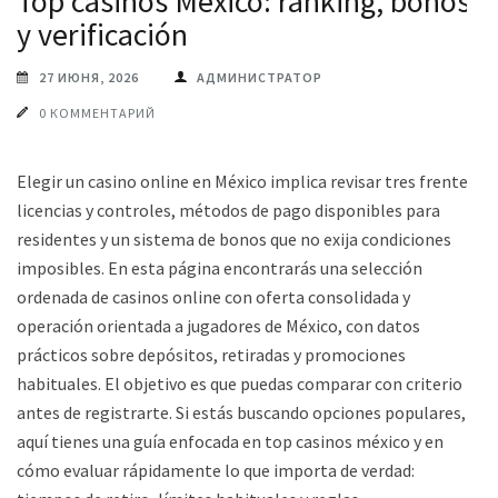
Top casinos México: ranking, bonos
y verificación
27 ИЮНЯ, 2026
АДМИНИСТРАТОР
0 КОММЕНТАРИЙ
Elegir un casino online en México implica revisar tres frentes:
licencias y controles, métodos de pago disponibles para
residentes y un sistema de bonos que no exija condiciones
imposibles. En esta página encontrarás una selección
ordenada de casinos online con oferta consolidada y
operación orientada a jugadores de México, con datos
prácticos sobre depósitos, retiradas y promociones
habituales. El objetivo es que puedas comparar con criterio
antes de registrarte. Si estás buscando opciones populares,
aquí tienes una guía enfocada en top casinos méxico y en
cómo evaluar rápidamente lo que importa de verdad: