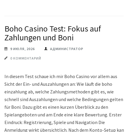
Boho Casino Test: Fokus auf
Zahlungen und Boni
9 ИЮЛЯ, 2026
АДМИНИСТРАТОР
0 КОММЕНТАРИЙ
In diesem Test schaue ich mir Boho Casino vor allem aus
Sicht der Ein- und Auszahlungen an: Wie läuft die boho
einzahlung ab, welche Zahlungsmethoden gibt es, wie
schnell sind Auszahlungen und welche Bedingungen gelten
für Boni. Dazu gibt es einen kurzen Überblick zu den
Spielangeboten und am Ende eine klare Bewertung. Erster
Eindruck: Registrierung, Spiele und Navigation Die
Anmeldung wirkt übersichtlich. Nach dem Konto-Setup kann