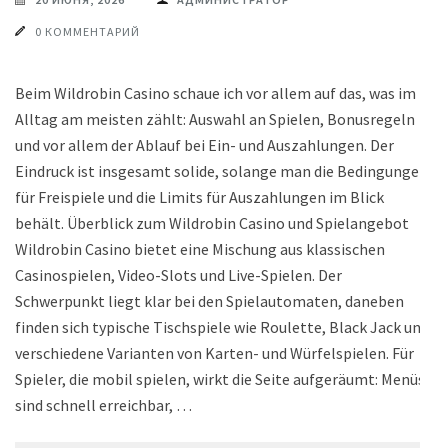
0 КОММЕНТАРИЙ
Beim Wildrobin Casino schaue ich vor allem auf das, was im
Alltag am meisten zählt: Auswahl an Spielen, Bonusregeln
und vor allem der Ablauf bei Ein- und Auszahlungen. Der
Eindruck ist insgesamt solide, solange man die Bedingungen
für Freispiele und die Limits für Auszahlungen im Blick
behält. Überblick zum Wildrobin Casino und Spielangebot
Wildrobin Casino bietet eine Mischung aus klassischen
Casinospielen, Video-Slots und Live-Spielen. Der
Schwerpunkt liegt klar bei den Spielautomaten, daneben
finden sich typische Tischspiele wie Roulette, Black Jack und
verschiedene Varianten von Karten- und Würfelspielen. Für
Spieler, die mobil spielen, wirkt die Seite aufgeräumt: Menüs
sind schnell erreichbar, …