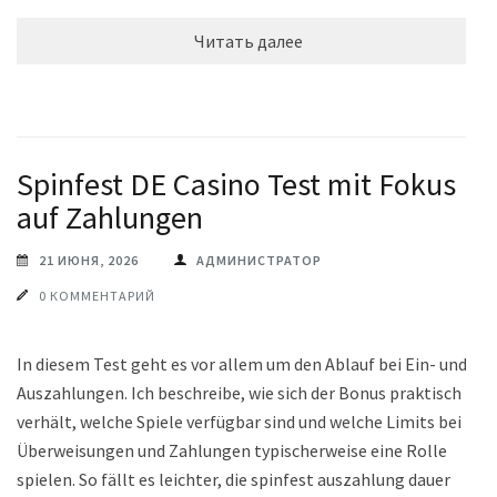
Читать далее
Spinfest DE Casino Test mit Fokus
auf Zahlungen
21 ИЮНЯ, 2026
АДМИНИСТРАТОР
0 КОММЕНТАРИЙ
In diesem Test geht es vor allem um den Ablauf bei Ein- und
Auszahlungen. Ich beschreibe, wie sich der Bonus praktisch
verhält, welche Spiele verfügbar sind und welche Limits bei
Überweisungen und Zahlungen typischerweise eine Rolle
spielen. So fällt es leichter, die spinfest auszahlung dauer