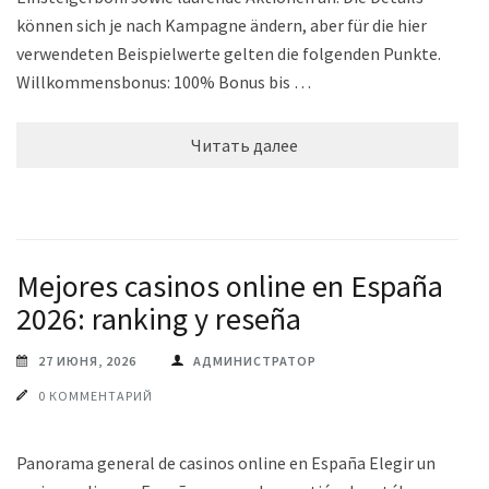
können sich je nach Kampagne ändern, aber für die hier
verwendeten Beispielwerte gelten die folgenden Punkte.
Willkommensbonus: 100% Bonus bis …
Читать далее
Mejores casinos online en España
2026: ranking y reseña
27 ИЮНЯ, 2026
АДМИНИСТРАТОР
0 КОММЕНТАРИЙ
Panorama general de casinos online en España Elegir un