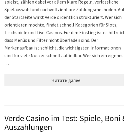
spielst, zählen dabei vor allem klare Regeln, verlässliche
Spielauswahl und nachvollziehbare Zahlungsmethoden. Auf
der Startseite wirkt Verde ordentlich strukturiert. Wer sich
orientieren möchte, findet schnell Kategorien für Slots,
Tischspiele und Live-Casinos. Für den Einstieg ist es hilfreich,
dass Menüs und Filter nicht überladen sind. Der
Markenaufbau ist schlicht, die wichtigsten Informationen
sind für viele Nutzer schnell auffindbar. Wer sich ein eigenes
…
Читать далее
Verde Casino im Test: Spiele, Boni &
Auszahlungen