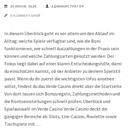
26 ИЮНЯ, 2026
АДМИНИСТРАТОР
0 КОММЕНТАРИЙ
In diesem Überblick geht es vor allem um den Ablauf im
Alltag: welche Spiele verfügbar sind, wie die Boni
funktionieren, wie schnell Auszahlungen in der Praxis sein
können und welche Zahlungsarten genutzt werden. Der
Fokus liegt dabei auf einer klaren Entscheidungshilfe, damit
du einschätzen kannst, ob der Anbieter zu deinem Spielstil
passt. Wenn du dir zuerst die wichtigsten Infos ansehen
willst, findest du das Verde Casino direkt über die Startseite.
Von dort lassen sich Bonusregeln, Zahlungsmethoden und
die Kontoeinstellungen schnell prüfen. Überblick und
Spielauswahl im Verde Casino Verde Casino deckt die
gängigen Bereiche ab: Slots, Live-Casino, Roulette sowie
Tischspiele mit …