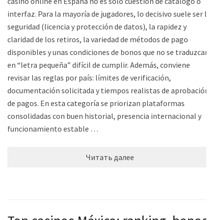
casino online en España no es solo cuestión de catálogo o
interfaz. Para la mayoría de jugadores, lo decisivo suele ser la
seguridad (licencia y protección de datos), la rapidez y
claridad de los retiros, la variedad de métodos de pago
disponibles y unas condiciones de bonos que no se traduzcan
en “letra pequeña” difícil de cumplir. Además, conviene
revisar las reglas por país: límites de verificación,
documentación solicitada y tiempos realistas de aprobación
de pagos. En esta categoría se priorizan plataformas
consolidadas con buen historial, presencia internacional y
funcionamiento estable …
Читать далее