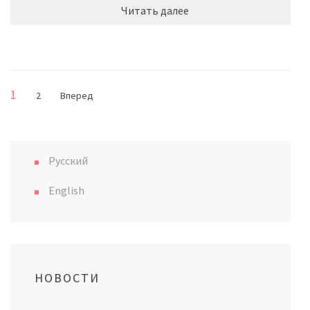
Читать далее
Страница
1
Страница
2
Вперед
Навигация
по
записям
Русский
English
НОВОСТИ