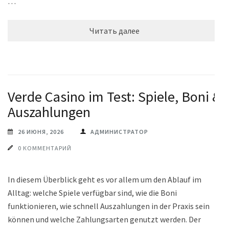
…
Читать далее
Verde Casino im Test: Spiele, Boni &
Auszahlungen
26 ИЮНЯ, 2026
АДМИНИСТРАТОР
0 КОММЕНТАРИЙ
In diesem Überblick geht es vor allem um den Ablauf im
Alltag: welche Spiele verfügbar sind, wie die Boni
funktionieren, wie schnell Auszahlungen in der Praxis sein
können und welche Zahlungsarten genutzt werden. Der