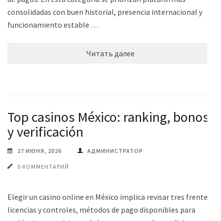
consolidadas con buen historial, presencia internacional y
funcionamiento estable …
Читать далее
Top casinos México: ranking, bonos
y verificación
27 ИЮНЯ, 2026
АДМИНИСТРАТОР
0 КОММЕНТАРИЙ
Elegir un casino online en México implica revisar tres frentes:
licencias y controles, métodos de pago disponibles para