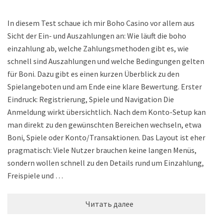
In diesem Test schaue ich mir Boho Casino vor allem aus
Sicht der Ein- und Auszahlungen an: Wie läuft die boho
einzahlung ab, welche Zahlungsmethoden gibt es, wie
schnell sind Auszahlungen und welche Bedingungen gelten
für Boni. Dazu gibt es einen kurzen Überblick zu den
Spielangeboten und am Ende eine klare Bewertung. Erster
Eindruck: Registrierung, Spiele und Navigation Die
Anmeldung wirkt übersichtlich. Nach dem Konto-Setup kann
man direkt zu den gewünschten Bereichen wechseln, etwa
Boni, Spiele oder Konto/Transaktionen. Das Layout ist eher
pragmatisch: Viele Nutzer brauchen keine langen Menüs,
sondern wollen schnell zu den Details rund um Einzahlung,
Freispiele und …
Читать далее