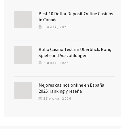
Best 10 Dollar Deposit Online Casinos
in Canada
5 июля, 2026
Boho Casino Test im Überblick: Boni,
Spiele und Auszahlungen
2 июля, 2026
Mejores casinos online en España
2026: ranking y reseña
27 июня, 2026