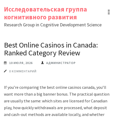
Перейти
Исследовательская группа
к
когнитивного развития
содержимому
Research Group in Cognitive Development Science
(нажмите
Enter)
Best Online Casinos in Canada:
Ranked Category Review
10 ИЮЛЯ, 2026
АДМИНИСТРАТОР
0 КОММЕНТАРИЙ
If you’re comparing the best online casinos canada, you’ll
want more than a big banner bonus. The practical questions
are usually the same: which sites are licensed for Canadian
play, how quickly withdrawals are processed, what deposit
and cash-out methods are available locally, and whether